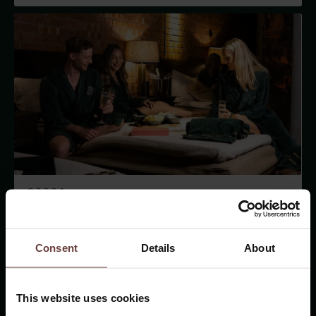
2000 kr
Ett presentkort på 2000 kr räcker till något av nedan:
Consent
Details
About
Övernattning för två
Helkväll med kompisar
This website uses cookies
Omakasemiddag och vinpaket för två