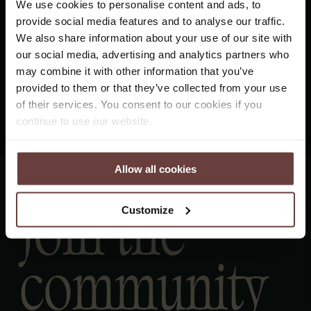
We use cookies to personalise content and ads, to
provide social media features and to analyse our traffic.
Köp presentkort
We also share information about your use of our site with
our social media, advertising and analytics partners who
*Ovan är endast prisexempel, du väljer själv det belopp du
may combine it with other information that you’ve
önskar.
provided to them or that they’ve collected from your use
of their services. You consent to our cookies if you
continue to use our website.
Allow all cookies
Join the
Customize
community