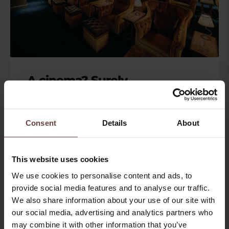
A cinema? Surely,
you can’t be serious
Shirley, we are serious. När längtan efter en
Consent
Details
About
riktigt bra rulle och en stor bunke precis lagom
salta popcorn tar vid, kommer du att tacka oss.
Eller ett glas rött och en ostbricka, for the fancy
This website uses cookies
folks. För det finns väl ingen bättre känsla än att
We use cookies to personalise content and ads, to
försvinna in i en annan värld ett par timmar?
provide social media features and to analyse our traffic.
We also share information about your use of our site with
our social media, advertising and analytics partners who
may combine it with other information that you’ve