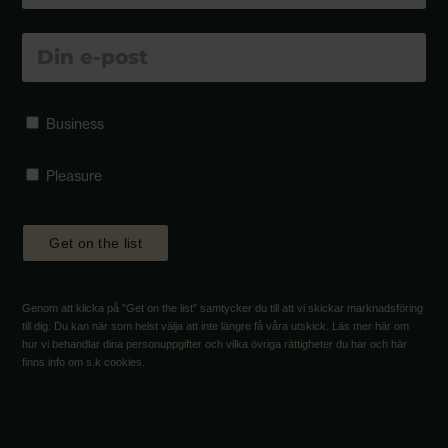
Förnamn
Business
Pleasure
Get on the list
Genom att klicka på ”Get on the list” samtycker du till att vi skickar marknadsföring
till dig. Du kan när som helst välja att inte längre få våra utskick. Läs mer här om
hur vi behandlar dina personuppgifter och vilka övriga rättigheter du har och här
finns info om s.k cookies.