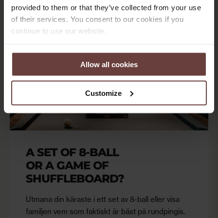
provided to them or that they’ve collected from your use
of their services. You consent to our cookies if you
continue to use our website.
Allow all cookies
Customize
A SET OF 8-BALL
OR A GAME OF
SHUFFLEBOARD?
Utmana din käraste i ett set av 8-ball eller visa
familjen vem som faktiskt är bäst på rundpingis.